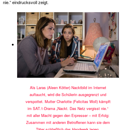
nie.“ eindrucksvoll zeigt.
Als Laras (Aleen Kötter) Nacktbild im Internet
auftaucht, wird die Schülerin ausgegrenzt und
verspottet. Mutter Charlotte (Felicitas Woll) kämpft
im SAT.1-Drama „Nackt. Das Netz vergisst nie.“
mit aller Macht gegen den Erpresser – mit Erfolg:
Zusammen mit anderen Betroffenen kann sie dem
Täter schließlich das Handwerk legen.