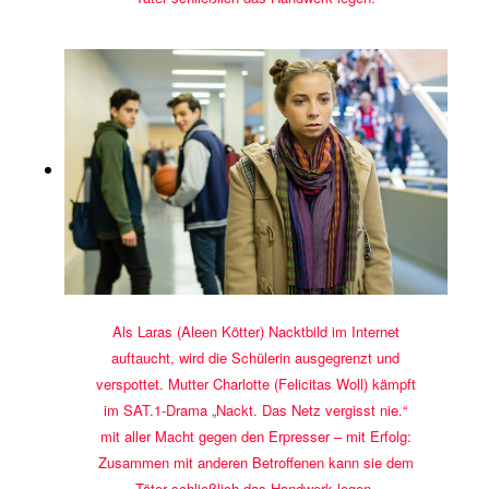
Als Laras (Aleen Kötter) Nacktbild im Internet
auftaucht, wird die Schülerin ausgegrenzt und
verspottet. Mutter Charlotte (Felicitas Woll) kämpft
im SAT.1-Drama „Nackt. Das Netz vergisst nie.“
mit aller Macht gegen den Erpresser – mit Erfolg:
Zusammen mit anderen Betroffenen kann sie dem
Täter schließlich das Handwerk legen.