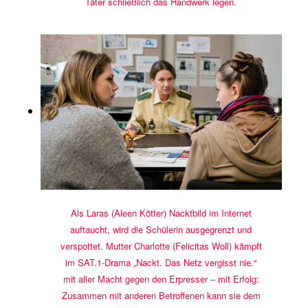
Täter schließlich das Handwerk legen.
Als Laras (Aleen Kötter) Nacktbild im Internet
auftaucht, wird die Schülerin ausgegrenzt und
verspottet. Mutter Charlotte (Felicitas Woll) kämpft
im SAT.1-Drama „Nackt. Das Netz vergisst nie.“
mit aller Macht gegen den Erpresser – mit Erfolg:
Zusammen mit anderen Betroffenen kann sie dem