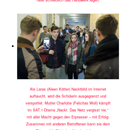
Als Laras (Aleen Kötter) Nacktbild im Internet
auftaucht, wird die Schülerin ausgegrenzt und
verspottet. Mutter Charlotte (Felicitas Woll) kämpft
im SAT.1-Drama „Nackt. Das Netz vergisst nie.“
mit aller Macht gegen den Erpresser – mit Erfolg:
Zusammen mit anderen Betroffenen kann sie dem