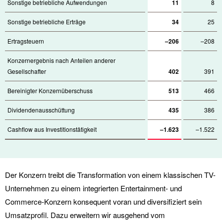
Sonstige betriebliche Aufwendungen
11
8
Sonstige betriebliche Erträge
34
25
Ertragsteuern
–206
–208
Konzernergebnis nach Anteilen anderer
Gesellschafter
402
391
Bereinigter Konzernüberschuss
513
466
Dividendenausschüttung
435
386
Cashflow aus Investitionstätigkeit
–1.623
–1.522
Der Konzern treibt die Transformation von einem klassischen TV-
Unternehmen zu einem integrierten Entertainment- und
Commerce-Konzern konsequent voran und diversifiziert sein
Umsatzprofil. Dazu erweitern wir ausgehend vom