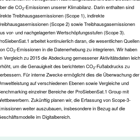
ber die CO
-Emissionen unserer Klimabilanz. Darin enthalten sind
2
irekte Treibhausgasemissionen (Scope 1), indirekte
reibhausgasemissionen (Scope 2) sowie Treibhausgasemissionen
us vor- und nachgelagerten Wertschöpfungsstufen (Scope 3).
roSiebenSat.1 arbeitet kontinuierlich daran, die wesentlichen Quellen
von CO
-Emissionen in die Datenerhebung zu integrieren. Wir haben
2
m Vergleich zu 2015 die Abdeckung gemessener Aktivitätsdaten leich
rhöht, um die Genauigkeit des berichteten CO
-Fußabdrucks zu
2
erbessern. Für interne Zwecke ermöglicht dies die Überwachung der
mweltleistung auf verschiedenen Ebenen sowie Vergleiche und
enchmarking einzelner Bereiche der ProSiebenSat.1 Group mit
ettbewerbern. Zukünftig planen wir, die Erfassung von Scope-3-
missionen weiter auszubauen, insbesondere in Bezug auf die
eschäftsmodelle im Digitalbereich.