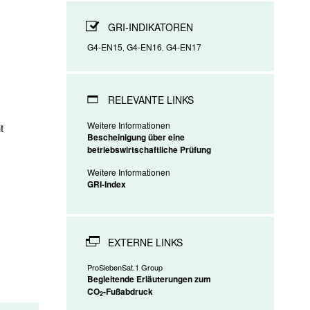
DRUCKEN
GRI-INDIKATOREN
G4-EN15
G4-EN16
G4-EN17
,
,
RELEVANTE LINKS
Weitere Informationen
t
Bescheinigung über eine
betriebswirtschaftliche Prüfung
Weitere Informationen
GRI-Index
EXTERNE LINKS
ProSiebenSat.1 Group
Begleitende Erläuterungen zum
CO
-Fußabdruck
2