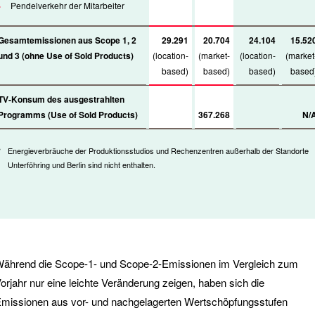
Pendelverkehr der Mitarbeiter
Gesamtemissionen aus Scope 1, 2
29.291
20.704
24.104
15.52
und 3 (ohne Use of Sold Products)
(location-
(market-
(location-
(market
based)
based)
based)
based
TV-Konsum des ausgestrahlten
Programms (Use of Sold Products)
367.268
N/
*
Energieverbräuche der Produktionsstudios und Rechenzentren außerhalb der Standorte
Unterföhring und Berlin sind nicht enthalten.
ährend die Scope-1- und Scope-2-Emissionen im Vergleich zum
orjahr nur eine leichte Veränderung zeigen, haben sich die
missionen aus vor- und nachgelagerten Wertschöpfungsstufen