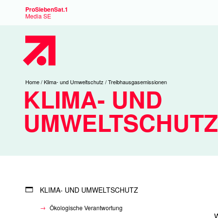
ProSiebenSat.1
Media SE
Sie
Home
Klima- und Umweltschutz
Treibhausgasemissionen
KLIMA- UND
sind
hier:
UMWELTSCHUTZ
KLIMA- UND UMWELTSCHUTZ
Ökologische Verantwortung
W