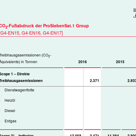
Downlo
CO
-Fußabdruck der ProSiebenSat.1 Group
2
[
G4-EN15
,
G4-EN16
,
G4-EN17
]
Treibhausgasemissionen (CO
-
2
Äquivalente) in Tonnen
2016
2015
Scope 1 – Direkte
Treibhausgasemissionen
2.371
2.93
Dienstwagenflotte
Heizöl
Diesel
Erdgas
Scope 2* – Indirekte
12.058
3.471
11.384
2.80