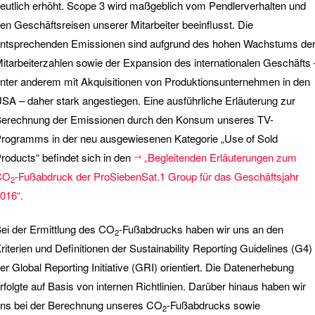
eutlich erhöht. Scope 3 wird maßgeblich vom Pendlerverhalten und
en Geschäftsreisen unserer Mitarbeiter beeinflusst. Die
ntsprechenden Emissionen sind aufgrund des hohen Wachstums de
itarbeiterzahlen sowie der Expansion des internationalen Geschäfts 
nter anderem mit Akquisitionen von Produktionsunternehmen in den
SA – daher stark angestiegen. Eine ausführliche Erläuterung zur
erechnung der Emissionen durch den Konsum unseres TV-
rogramms in der neu ausgewiesenen Kategorie „Use of Sold
roducts“ befindet sich in den
„Begleitenden Erläuterungen zum
CO
-Fußabdruck der ProSiebenSat.1 Group für das Geschäftsjahr
2
016“.
ei der Ermittlung des CO
-Fußabdrucks haben wir uns an den
2
riterien und Definitionen der Sustainability Reporting Guidelines (G4)
er Global Reporting Initiative (GRI) orientiert. Die Datenerhebung
rfolgte auf Basis von internen Richtlinien. Darüber hinaus haben wir
ns bei der Berechnung unseres CO
-Fußabdrucks sowie
2