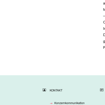
a
f
–
C
I
D
g
P
KONTAKT
Konzernkommunikation