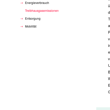
Energieverbrauch
ü
Treibhausgasemissionen
d
Entsorgung
T
a
Mobilität
P
i
e
v
U
B
W
E
G